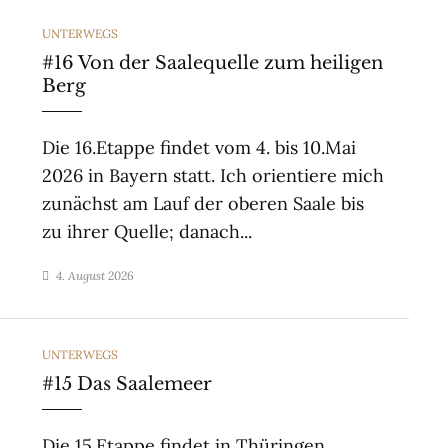
CATEGORIES
UNTERWEGS
#16 Von der Saalequelle zum heiligen
Berg
Die 16.Etappe findet vom 4. bis 10.Mai
2026 in Bayern statt. Ich orientiere mich
zunächst am Lauf der oberen Saale bis
zu ihrer Quelle; danach...
4. August 2026
CATEGORIES
UNTERWEGS
#15 Das Saalemeer
Die 15.Etappe findet in Thüringen