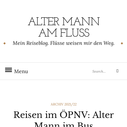
Skip
to
content
ALTER MANN
AM FLUSS
Mein Reiseblog. Flüsse weisen mir den Weg.
Search
Menu
Sear
for:
CATEGORIES
ARCHIV 2021/22
Reisen im ÖPNV: Alter
Mann im Bus