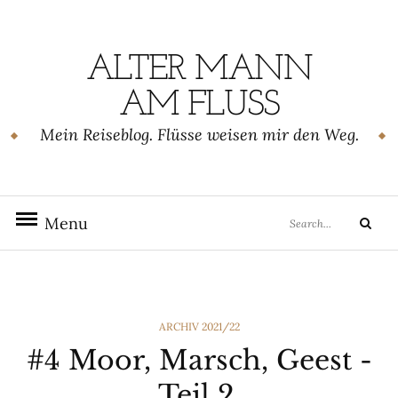
Skip
to
content
ALTER MANN
AM FLUSS
Mein Reiseblog. Flüsse weisen mir den Weg.
Search
Menu
Sear
for:
CATEGORIES
ARCHIV 2021/22
#4 Moor, Marsch, Geest -
Teil 2.