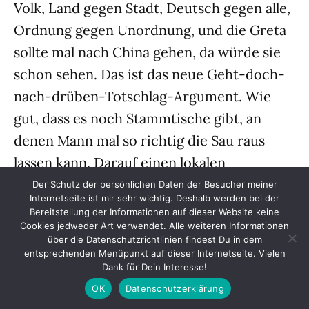
Volk, Land gegen Stadt, Deutsch gegen alle,
Ordnung gegen Unordnung, und die Greta
sollte mal nach China gehen, da würde sie
schon sehen. Das ist das neue Geht-doch-
nach-drüben-Totschlag-Argument. Wie
gut, dass es noch Stammtische gibt, an
denen Mann mal so richtig die Sau raus
lassen kann. Darauf einen lokalen
Magenbitter.
Der Schutz der persönlichen Daten der Besucher meiner
Internetseite ist mir sehr wichtig. Deshalb werden bei der
Bereitstellung der Informationen auf dieser Website keine
Er schafft das nicht
Cookies jedweder Art verwendet. Alle weiteren Informationen
über die Datenschutzrichtlinien findest Du in dem
entsprechenden Menüpunkt auf dieser Internetseite. Vielen
Dank für Dein Interesse!
Ein Vater und sein Sohn hatten einmal auf
OK
Datenschutzerklärung
ihren Rädern Neuhaus/Oste erreicht. Von